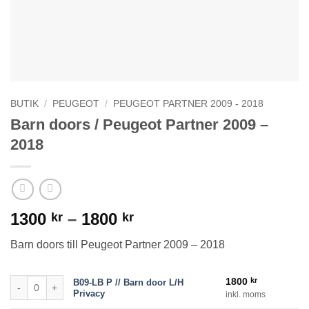
BUTIK
/
PEUGEOT
/
PEUGEOT PARTNER 2009 - 2018
Barn doors / Peugeot Partner 2009 –
2018
Prisintervall:
1300
–
1800
kr
kr
1300 kr
Barn doors till Peugeot Partner 2009 – 2018
till
1800 kr
B09-LB P // Barn door L/H Privacy mängd
1800
kr
B09-LB P // Barn door L/H
Privacy
inkl. moms