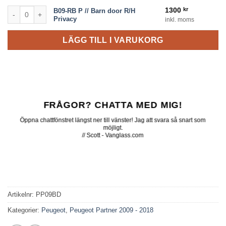
B09-RB P // Barn door R/H Privacy mängd
1300
kr
B09-RB P // Barn door R/H
Privacy
inkl. moms
LÄGG TILL I VARUKORG
FRÅGOR? CHATTA MED MIG!
Öppna chattfönstret längst ner till vänster! Jag att svara så snart som
möjligt.
// Scott - Vanglass.com
Artikelnr:
PP09BD
Kategorier:
Peugeot
,
Peugeot Partner 2009 - 2018