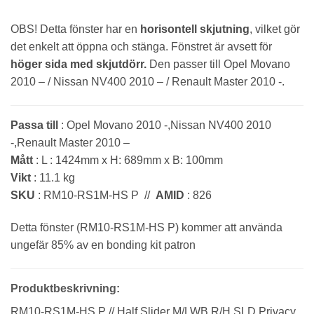
OBS! Detta fönster har en
horisontell skjutning
, vilket gör
det enkelt att öppna och stänga. Fönstret är avsett för
höger sida med skjutdörr.
Den passer till Opel Movano
2010 – / Nissan NV400 2010 – / Renault Master 2010 -.
Passa till
: Opel Movano 2010 -,Nissan NV400 2010
-,Renault Master 2010 –
Mått
: L : 1424mm x H: 689mm x B: 100mm
Vikt
: 11.1 kg
SKU
: RM10-RS1M-HS P //
AMID
: 826
Detta fönster (RM10-RS1M-HS P) kommer att använda
ungefär 85% av en bonding kit patron
Produktbeskrivning:
RM10-RS1M-HS P // Half Slider M/LWB R/H SLD Privacy