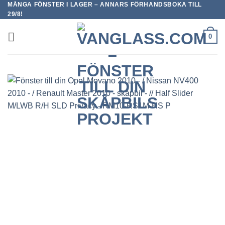
MÅNGA FÖNSTER I LAGER – ANNARS FÖRHANDSBOKA TILL
Skip
29/8!
to
content
0