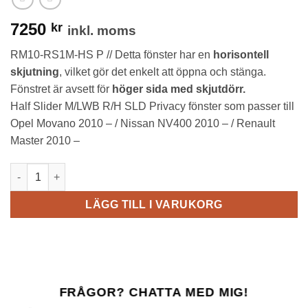
7250
kr
inkl. moms
RM10-RS1M-HS P // Detta fönster har en
horisontell
skjutning
, vilket gör det enkelt att öppna och stänga.
Fönstret är avsett för
höger sida med skjutdörr.
Half Slider M/LWB R/H SLD Privacy fönster som passer till
Opel Movano 2010 – / Nissan NV400 2010 – / Renault
Master 2010 –
RM10-RS1M-HS P // Half Slider M/LWB R/H SLD Privacy mängd
LÄGG TILL I VARUKORG
FRÅGOR? CHATTA MED MIG!