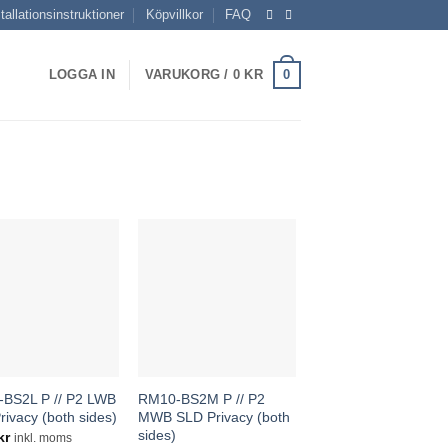
tallationsinstruktioner
Köpvillkor
FAQ
0
LOGGA IN
VARUKORG /
0
KR
BS2L P // P2 LWB
RM10-BS2M P // P2
ivacy (both sides)
MWB SLD Privacy (both
sides)
kr
inkl. moms