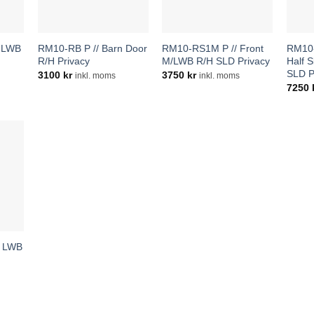
3 LWB
RM10-RB P // Barn Door
RM10-RS1M P // Front
RM10-
R/H Privacy
M/LWB R/H SLD Privacy
Half 
SLD P
3100
kr
3750
kr
inkl. moms
inkl. moms
7250
3 LWB