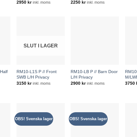
2950
kr
2250
kr
inkl. moms
inkl. moms
SLUT I LAGER
Half
RM10-L1S P // Front
RM10-LB P // Barn Door
RM10-
SWB L/H Privacy
L/H Privacy
M/LWB
3150
kr
2900
kr
3750
inkl. moms
inkl. moms
OBS! Svenska lager
OBS! Svenska lager