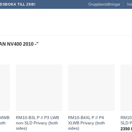
Gruppbeställningar
Ins
SBOKA TILL 29/8!
 NV400 2010 -”
2 MWB
RM10-B3L P // P3 LWB
RM10-B4XL P // P4
RM10-
oth
non-SLD Privacy (both
XLWB Privacy (both
SLD Pr
sides)
sides)
2350