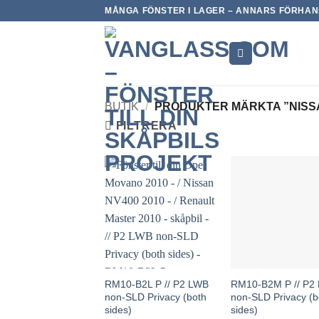
Skip
MÅNGA FÖNSTER I LAGER – ANNARS FÖRHAND
to
content
BUTIK
/
PRODUKTER MÄRKTA ”NISSAN
FILTRERA
RM10-B2L P // P2 LWB
RM10-B2M P // P
non-SLD Privacy (both
non-SLD Privacy (b
sides)
sides)