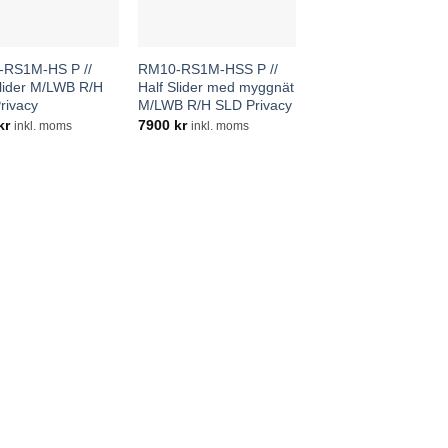
RS1M-HS P //
RM10-RS1M-HSS P //
Slider M/LWB R/H
Half Slider med myggnät
rivacy
M/LWB R/H SLD Privacy
kr
7900
kr
inkl. moms
inkl. moms