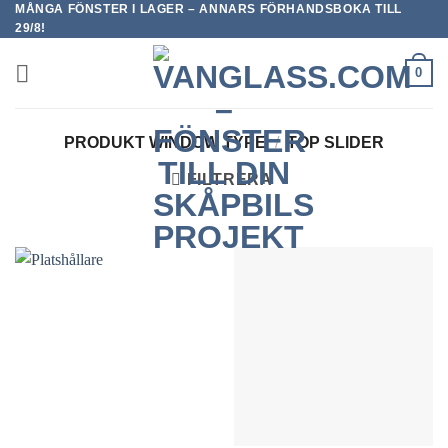
MÅNGA FÖNSTER I LAGER – ANNARS FÖRHANDSBOKA TILL
Skip
29/8!
to
content
0
PRODUKT WINDOW TYPE
/
TOP SLIDER
FILTRERA