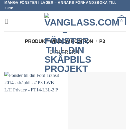
MÅNGA FÖNSTER I LAGER – ANNARS FÖRHANDSBOKA TILL
Skip
29/8!
to
content
0
PRODUKT WINDOW POSITION
/
P3
FILTRERA