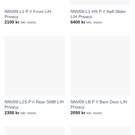
NNV09-L1 P // Front L/H
NNV09-L1-HS P // Half Slider
Privacy
L/H Privacy
2100
kr
6400
kr
inkl. moms
inkl. moms
NNV09-L2S P // Rear SWB L/H
NNV09-LB P // Barn Door L/H
Privacy
Privacy
2350
kr
2050
kr
inkl. moms
inkl. moms