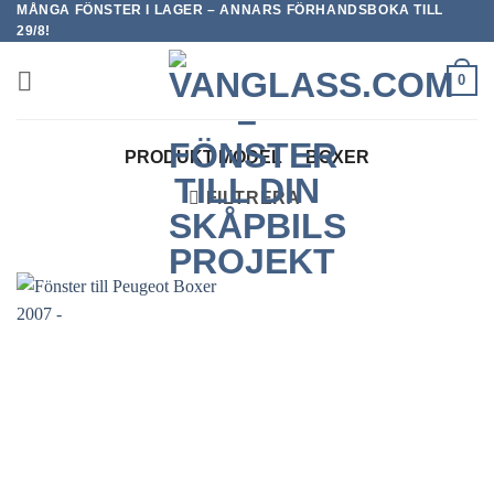
MÅNGA FÖNSTER I LAGER – ANNARS FÖRHANDSBOKA TILL
Skip
29/8!
to
content
0
PRODUKT MODEL
/
BOXER
FILTRERA