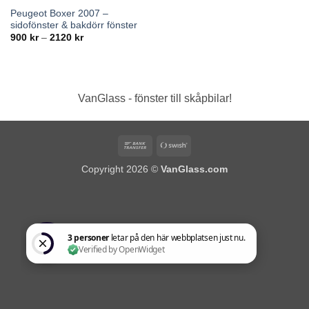
Peugeot Boxer 2007 –
sidofönster & bakdörr fönster
Prisintervall:
900
kr
–
2120
kr
900 kr
till
2120 kr
VanGlass - fönster till skåpbilar!
Bank
Swish
Transfer
(SE)
Copyright 2026 ©
VanGlass.com
3 personer letar på den här webbplatsen just nu. Verified