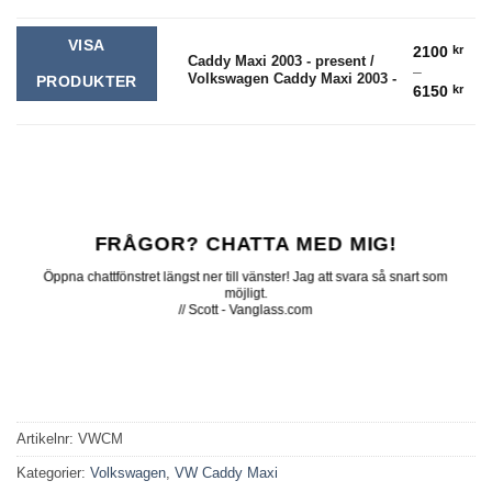
200
till
210
VISA
2100
kr
Caddy Maxi 2003 - present /
–
Volkswagen Caddy Maxi 2003 -
PRODUKTER
Pris
6150
kr
210
till
615
FRÅGOR? CHATTA MED MIG!
Öppna chattfönstret längst ner till vänster! Jag att svara så snart som
möjligt.
// Scott - Vanglass.com
Artikelnr:
VWCM
Kategorier:
Volkswagen
,
VW Caddy Maxi