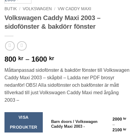
BUTIK
/
VOLKSWAGEN
/
VW CADDY MAXI
Volkswagen Caddy Maxi 2003 –
sidofönster & bakdörr fönster
Prisintervall:
800
–
1600
kr
kr
800 kr
Måttanpassad sidofönster & bakdörr fönster till Volkswagen
till
Caddy Maxi 2003 – skåpbil – Ladda ner PDF brosyr
1600 kr
nedanför! OBS! Alla sidofönster och bakfönster är mått
tillverkad till just Volkswagen Caddy Maxi med årgång
2003 –
VISA
2000
kr
Barn doors / Volkswagen
–
Caddy Maxi 2003 -
PRODUKTER
Pris
2100
kr