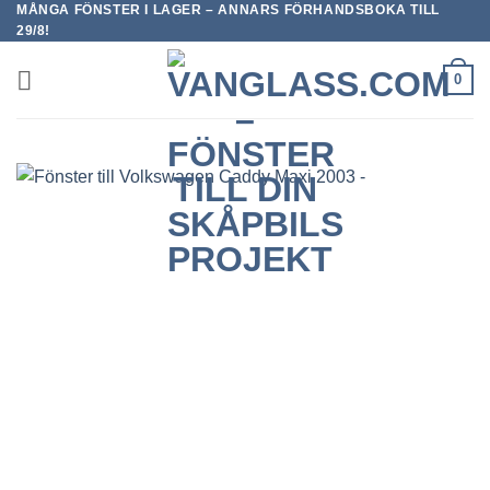
MÅNGA FÖNSTER I LAGER – ANNARS FÖRHANDSBOKA TILL
Skip
29/8!
to
content
0