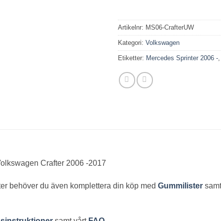
Artikelnr:
MS06-CrafterUW
Kategori:
Volkswagen
Etiketter:
Mercedes Sprinter 2006 -
 Volkswagen Crafter 2006 -2017
fter behöver du även komplettera din köp med
Gummilister
samt
nsinstruktioner
samt vårt
FAQ
.