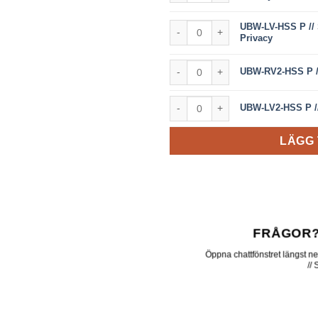
UBW-LV-HSS P // Slider + screen 
UBW-LV-HSS P // S
Privacy
UBW-RV2-HSS P // Slider + scree
UBW-RV2-HSS P //
UBW-LV2-HSS P // Slider + scree
UBW-LV2-HSS P // 
LÄGG 
FRÅGOR?
Öppna chattfönstret längst ner 
//