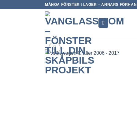
Skip
MÅNGA FÖNSTER I LAGER – ANNARS FÖRHAND
to
content