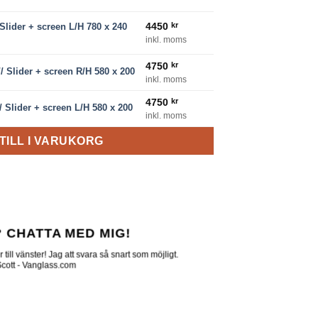
L/H 780 x 240 Privacy mängd
4450
kr
lider + screen L/H 780 x 240
inkl. moms
n R/H 580 x 200 mängd
4750
kr
 Slider + screen R/H 580 x 200
inkl. moms
n L/H 580 x 200 mängd
4750
kr
Slider + screen L/H 580 x 200
inkl. moms
TILL I VARUKORG
 CHATTA MED MIG!
till vänster! Jag att svara så snart som möjligt.
 Scott - Vanglass.com