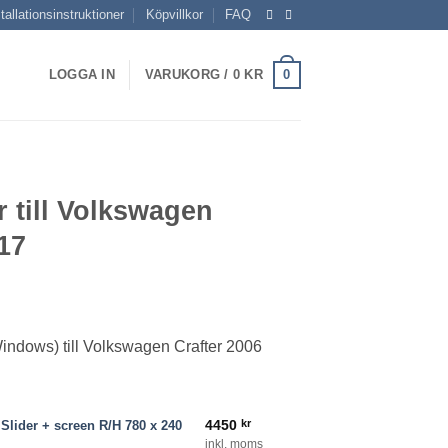
tallationsinstruktioner
Köpvillkor
FAQ
0
LOGGA IN
VARUKORG /
0
KR
r till Volkswagen
17
isintervall:
50 kr
Windows) till Volkswagen Crafter 2006
50 kr
 R/H 780 x 240 Privacy mängd
4450
kr
Slider + screen R/H 780 x 240
inkl. moms