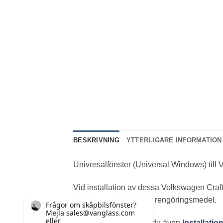
BESKRIVNING
YTTERLIGARE INFORMATION
Universalfönster (Universal Windows) till
Vid installation av dessa Volkswagen Cra
fönsterlim, primer samt rengöringsmedel.
På länkade sidor hitta du även
Installatio