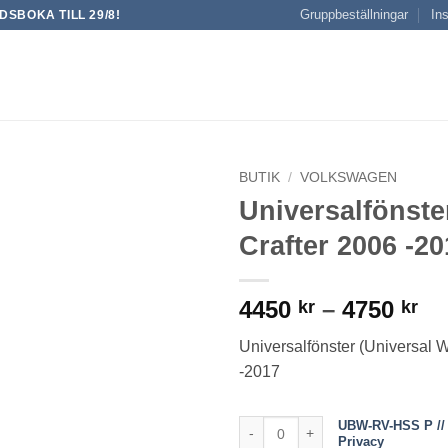
Gruppbeställningar
Ins
SBOKA TILL 29/8!
BUTIK
/
VOLKSWAGEN
Universalfönste
Crafter 2006 -20
Pr
4450
–
4750
kr
kr
44
Universalfönster (Universal 
till
-2017
47
UBW-RV-HSS P // Slider + screen
UBW-RV-HSS P // 
Privacy