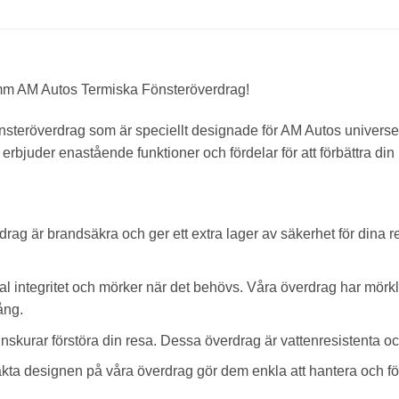
m AM Autos Termiska Fönsteröverdrag!
nsteröverdrag som är speciellt designade för AM Autos universel
rbjuder enastående funktioner och fördelar för att förbättra din
rag är brandsäkra och ger ett extra lager av säkerhet för dina r
tal integritet och mörker när det behövs. Våra överdrag har mörk
ång.
nskurar förstöra din resa. Dessa överdrag är vattenresistenta oc
a designen på våra överdrag gör dem enkla att hantera och förva