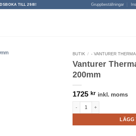
Gruppbeställningar
Ins
SBOKA TILL 29/8!
BUTIK
/
- VANTURER THERMA
Vanturer Therm
200mm
1725
kr
inkl. moms
Vanturer Thermal Covers - 7
LÄGG 