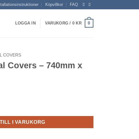
tallationsinstruktioner
Köpvillkor
FAQ
0
LOGGA IN
VARUKORG /
0
KR
L COVERS
al Covers – 740mm x
40mm x 200mm mängd
TILL I VARUKORG