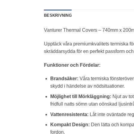
BESKRIVNING
Vanturer Thermal Covers – 740mm x 200m
Upptäck våra premiumkvalitets termiska fö
skräddarsydda för en perfekt passform och e
Funktioner och Fördelar:
Brandsäker:
Våra termiska fönsteröverd
skydd i händelse av nödsituationer.
Möjlighet till Mörkläggning:
Njut av to
fridfull natts sömn utan oönskad ljusintr
Vattenresistenta:
Låt inte oväntade reg
Kompakt Design:
Den lätta och kompakt
fordon.