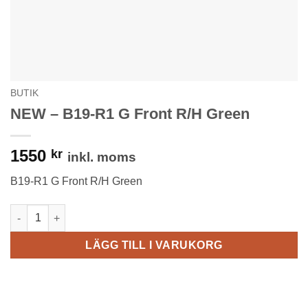
BUTIK
NEW – B19-R1 G Front R/H Green
1550
kr
inkl. moms
B19-R1 G Front R/H Green
NEW - B19-R1 G Front R/H Green mängd
LÄGG TILL I VARUKORG