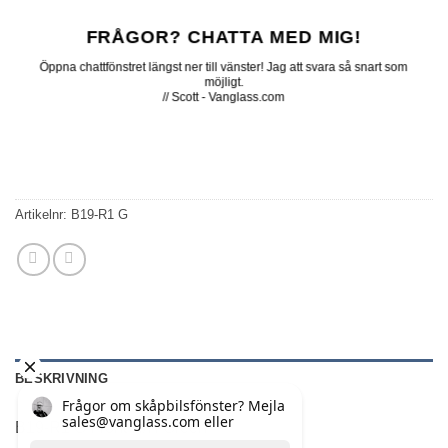
FRÅGOR? CHATTA MED MIG!
Öppna chattfönstret längst ner till vänster! Jag att svara så snart som
möjligt.
// Scott - Vanglass.com
Artikelnr:
B19-R1 G
BESKRIVNING
B19-R1 G Front R/H Green