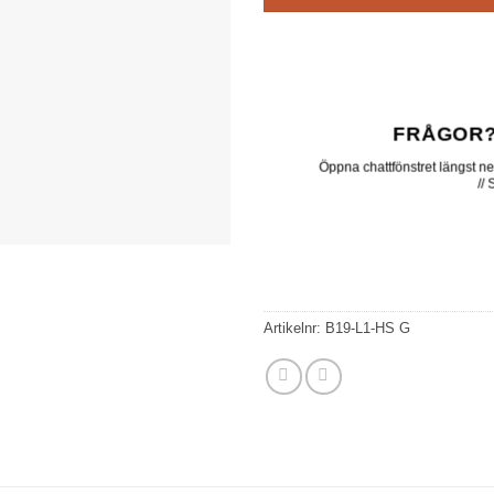
FRÅGOR?
Öppna chattfönstret längst ner 
//
Artikelnr:
B19-L1-HS G