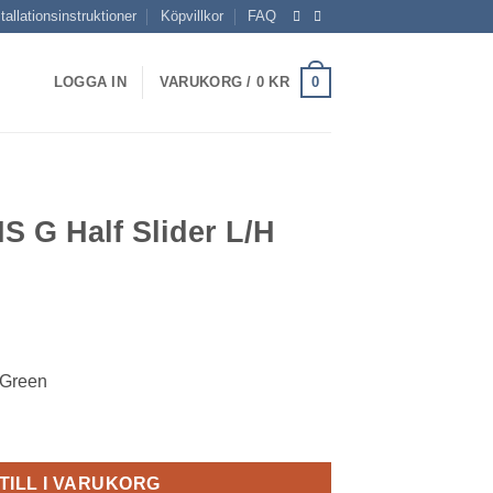
tallationsinstruktioner
Köpvillkor
FAQ
0
LOGGA IN
VARUKORG /
0
KR
 G Half Slider L/H
 Green
r L/H Green mängd
TILL I VARUKORG