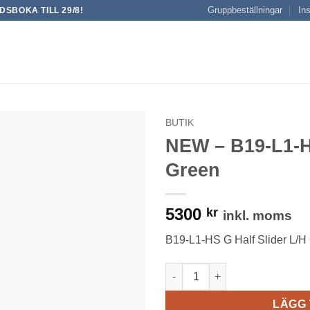
Gruppbeställningar
Ins
SBOKA TILL 29/8!
BUTIK
NEW – B19-L1-HS
Green
5300
kr
inkl. moms
B19-L1-HS G Half Slider L/H
NEW - B19-L1-HS G Half Slide
LÄGG 