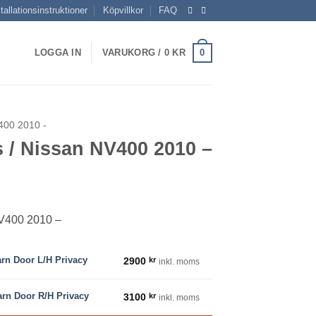
tallationsinstruktioner
Köpvillkor
FAQ
0
LOGGA IN
VARUKORG /
0
KR
00 2010 -
 / Nissan NV400 2010 –
isintervall:
00 kr
NV400 2010 –
00 kr
acy mängd
arn Door L/H Privacy
2900
kr
inkl. moms
vacy mängd
arn Door R/H Privacy
3100
kr
inkl. moms