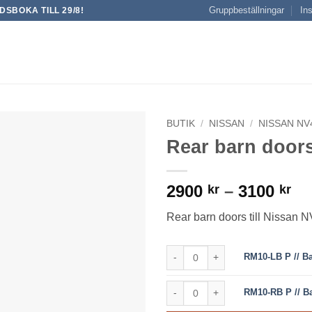
Gruppbeställningar
Ins
SBOKA TILL 29/8!
BUTIK
/
NISSAN
/
NISSAN NV4
Rear barn doors
Pr
2900
–
3100
kr
kr
29
Rear barn doors till Nissan 
till
31
RM10-LB P // Barn Door L/H Priv
RM10-LB P // B
RM10-RB P // Barn Door R/H Pri
RM10-RB P // B