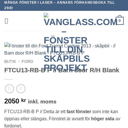
MÅNGA FÖNSTER I LAGER – ANNARS FÖRHANDSBOKA TILL
Skip
29/8!
to
content
0
BUTIK
/
FORD
FTCU13-RB-B P // Barn door R/H Blank
2050
kr
inkl. moms
FTCU13-RB-B P // Detta är ett
fast fönster
som inte kan
öppnas eller stängas. Fönstret är avsett för
höger sida
av
fordonet.