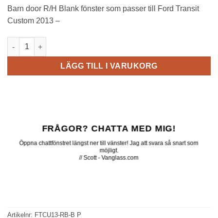
Barn door R/H Blank fönster som passer till Ford Transit
Custom 2013 –
FTCU13-RB-B P // Barn door R/H Blank mängd
LÄGG TILL I VARUKORG
FRÅGOR? CHATTA MED MIG!
Öppna chattfönstret längst ner till vänster! Jag att svara så snart som
möjligt.
// Scott - Vanglass.com
Artikelnr:
FTCU13-RB-B P