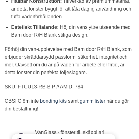
Hållbar Konstruktion:
Tillverkad av premiummaterial,
är detta fönster byggt för att tåla daglig användning och
tuffa väderförhållanden.
Estetiskt Tilltalande:
Höj din vans yttre utseende med
Barn door R/H Blank stiliga design.
Förhöj din van-upplevelse med Barn door R/H Blank, som
erbjuder skräddarsydd passform, säkerhet, integritet och
mer. Oavsett om du är på vägen för arbete eller fritid, är
detta fönster din perfekta följeslagare.
SKU: FTCU13-RB-B P // AMID: 784
OBS! Glöm inte
bonding kits
samt
gummilister
när du gör
din beställning!
VanGlass - fönster till skåpbilar!