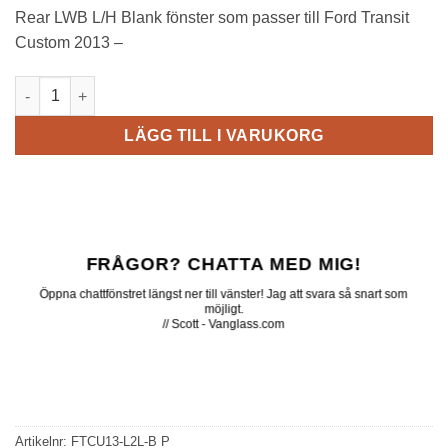
Rear LWB L/H Blank fönster som passer till Ford Transit
Custom 2013 –
FTCU13-L2L-B P // Rear LWB L/H Blank mängd
LÄGG TILL I VARUKORG
FRÅGOR? CHATTA MED MIG!
Öppna chattfönstret längst ner till vänster! Jag att svara så snart som
möjligt.
// Scott - Vanglass.com
Artikelnr:
FTCU13-L2L-B P