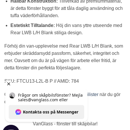
Hållbar Konstruktion:
Tillverkad av premiummaterial,
är detta fönster byggt för att tåla daglig användning och
tuffa väderförhållanden.
Estetiskt Tilltalande:
Höj din vans yttre utseende med
Rear LWB L/H Blank stiliga design.
Förhöj din van-upplevelse med Rear LWB L/H Blank, som
erbjuder skräddarsydd passform, säkerhet, integritet och
mer. Oavsett om du är på vägen för arbete eller fritid, är
detta fönster din perfekta följeslagare.
SKU: FTCU13-L2L-B P // AMID: 784
OBS! Glöm inte
bonding kits
samt
gummilister
när du gör
din beställning!
VanGlass - fönster till skåpbilar!