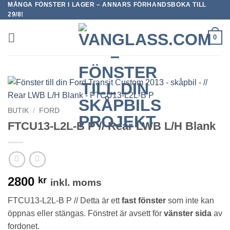
MÅNGA FÖNSTER I LAGER – ANNARS FÖRHANDSBOKA TILL
Skip
29/8!
to
content
0
BUTIK
/
FORD
FTCU13-L2L-B P // Rear LWB L/H Blank
2800
kr
inkl. moms
FTCU13-L2L-B P // Detta är ett
fast fönster
som inte kan
öppnas eller stängas. Fönstret är avsett för
vänster sida
av
fordonet.