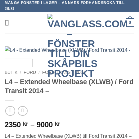
MÅNGA FÖNSTER I LAGER – ANNARS FÖRHANDSBOKA TILL
Skip
29/8!
to
content
0
BUTIK
/
FORD
/
FORD TRANSIT 2014
L4 – Extended Wheelbase (XLWB) / Ford
Transit 2014 –
Prisintervall:
2350
–
9000
kr
kr
2350 kr
L4 – Extended Wheelbase (XLWB) till Ford Transit 2014 –