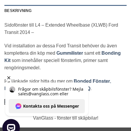
BESKRIVNING
Sidofönster till L4 – Extended Wheelbase (XLWB) Ford
Transit 2014 –
Vid installation av dessa Ford Transit behöver du även
komplettera din köp med
Gummilister
samt ett
Bonding
Kit
som innehåller speciell fönsterlim, primer samt
rengöringsmedel.
På länkade sidor hitta du mer om
Bonded Fönster
,
Installationsinstruktioner
samt vårt
FAQ
.
EU-FT14
VanGlass - fönster till skåpbilar!