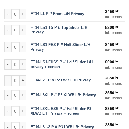
till
9000 kr
FT14-L1 P // Front L/H Privacy mängd
3450
kr
FT14-L1 P // Front L/H Privacy
inkl. moms
FT14-LS1-TS P // Top Slider L/H Privacy mängd
8200
kr
FT14-LS1-TS P // Top Slider L/H
Privacy
inkl. moms
FT14-LS1-FHS P // Half Slider L/H Privacy mängd
8450
kr
FT14-LS1-FHS P // Half Slider L/H
Privacy
inkl. moms
FT14-LS1-FHSS P // Half Slider L/H privacy + screen mängd
9000
kr
FT14-LS1-FHSS P // Half Slider L/H
privacy + screen
inkl. moms
FT14-L2L P // P2 LWB L/H Privacy mängd
2650
kr
FT14-L2L P // P2 LWB L/H Privacy
inkl. moms
FT14-L3XL P // P3 XLWB L/H Privacy mängd
3550
kr
FT14-L3XL P // P3 XLWB L/H Privacy
inkl. moms
FT14-L3XL-HSS P // Half Slider P3 XLWB L/H Privacy + screen mängd
8850
kr
FT14-L3XL-HSS P // Half Slider P3
XLWB L/H Privacy + screen
inkl. moms
FT14-L3L-2 P // P3 LWB L/H Privacy mängd
2350
kr
FT14-L3L-2 P // P3 LWB L/H Privacy