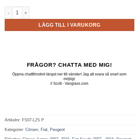
FS07-L2S P // Rear SWB L/H Privacy mängd
LÄGG TILL I VARUKORG
FRÅGOR? CHATTA MED MIG!
Öppna chattfönstret längst ner till vänster! Jag att svara så snart som
möjligt.
// Scott - Vanglass.com
Artikelnr:
FS07-L2S P
Kategorier:
Citroen
,
Fiat
,
Peugeot