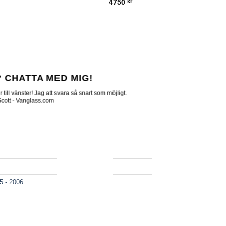
Prisintervall:
4750
kr
4450 kr
till
4750 kr
 CHATTA MED MIG!
till vänster! Jag att svara så snart som möjligt.
 Scott - Vanglass.com
5 - 2006