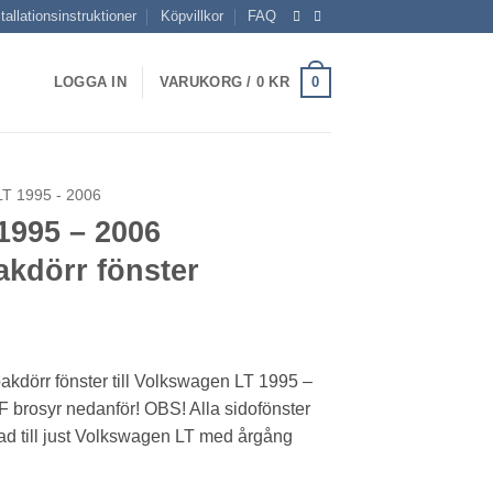
tallationsinstruktioner
Köpvillkor
FAQ
0
LOGGA IN
VARUKORG /
0
KR
T 1995 - 2006
1995 – 2006
akdörr fönster
intervall:
 kr
akdörr fönster till Volkswagen LT 1995 –
 brosyr nedanför! OBS! Alla sidofönster
0 kr
rkad till just Volkswagen LT med årgång