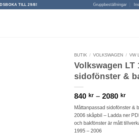
Gruppbeställningar
Ins
SBOKA TILL 29/8!
BUTIK
/
VOLKSWAGEN
/
VW L
Volkswagen LT 
sidofönster & b
Pris
840
–
2080
kr
kr
840
Måttanpassad sidofönster & b
till
2006 skåpbil – Ladda ner PDF
208
och bakfönster är mått tillve
1995 – 2006