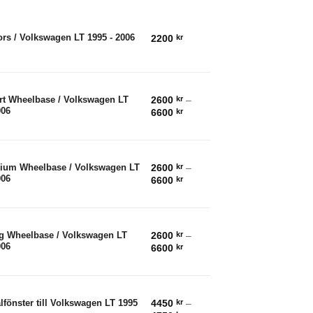
rs / Volkswagen LT 1995 - 2006
2200
kr
2600
kr
–
rt Wheelbase / Volkswagen LT
006
Prisintervall:
6600
kr
2600 kr
till
6600 kr
2600
kr
–
dium Wheelbase / Volkswagen LT
006
Prisintervall:
6600
kr
2600 kr
till
6600 kr
2600
kr
–
ng Wheelbase / Volkswagen LT
006
Prisintervall:
6600
kr
2600 kr
till
6600 kr
4450
kr
–
lfönster till Volkswagen LT 1995