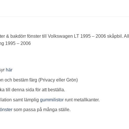
er & bakdörr fönster till Volkswagen LT 1995 – 2006 skåpbil. All
ång 1995 – 2006
syr
här
ion och bestäm färg (Privacy eller Grön)
 till denna sida för att beställa.
allation samt lämplig
gummilistor
runt metallkanter.
önster
som passa på många ställe.