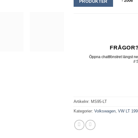
- 2006
PRODUKTER
FRÅGOR?
Öppna chattfönstret längst ner 
//
Artikelnr:
MS95-LT
Kategorier:
Volkswagen
,
VW LT 199