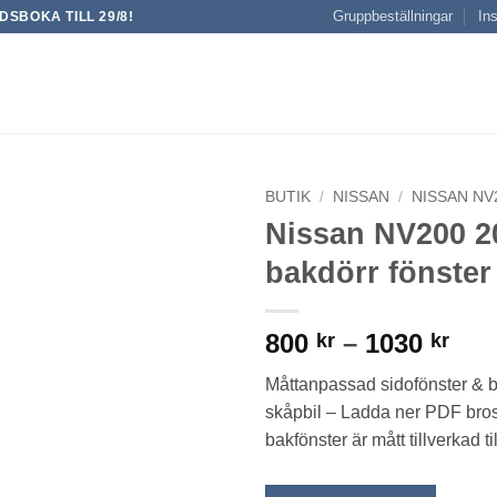
Gruppbeställningar
Ins
SBOKA TILL 29/8!
BUTIK
/
NISSAN
/
NISSAN NV
Nissan NV200 20
bakdörr fönster
Pris
800
–
1030
kr
kr
800
Måttanpassad sidofönster & b
till
skåpbil – Ladda ner PDF bros
103
bakfönster är mått tillverkad