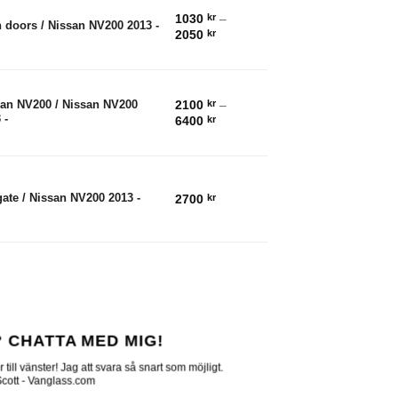
1030
kr
–
 doors / Nissan NV200 2013 -
Prisintervall:
2050
kr
1030 kr
till
2050 kr
2100
kr
–
san NV200 / Nissan NV200
 -
Prisintervall:
6400
kr
2100 kr
till
6400 kr
gate / Nissan NV200 2013 -
2700
kr
 CHATTA MED MIG!
till vänster! Jag att svara så snart som möjligt.
 Scott - Vanglass.com