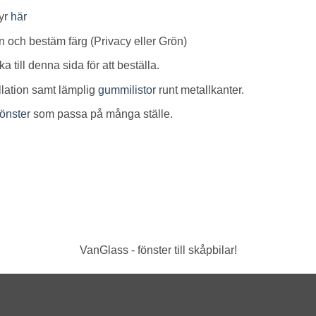
yr
här
on och bestäm färg (Privacy eller Grön)
 till denna sida för att beställa.
allation samt lämplig
gummilistor
runt metallkanter.
önster
som passa på många ställe.
VanGlass - fönster till skåpbilar!
 by OpenWidget