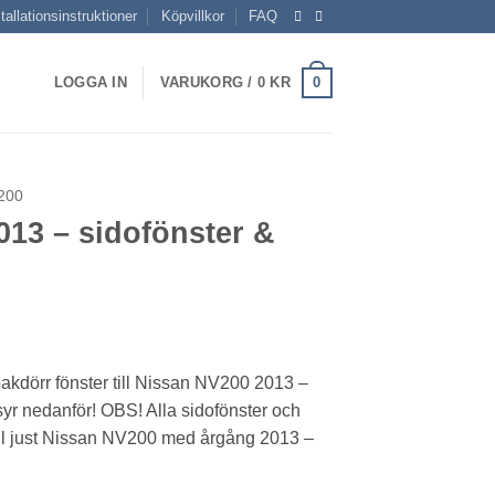
tallationsinstruktioner
Köpvillkor
FAQ
0
LOGGA IN
VARUKORG /
0
KR
200
13 – sidofönster &
intervall:
 kr
akdörr fönster till Nissan NV200 2013 –
yr nedanför! OBS! Alla sidofönster och
0 kr
 till just Nissan NV200 med årgång 2013 –