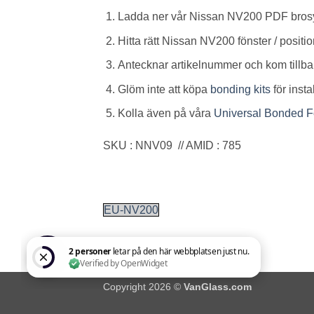
Ladda ner vår Nissan NV200 PDF bros
Hitta rätt Nissan NV200 fönster / positi
Antecknar artikelnummer och kom tillbaka
Glöm inte att köpa
bonding kits
för inst
Kolla även på våra
Universal Bonded F
SKU : NNV09 // AMID : 785
EU-NV200
Copyright 2026 ©
VanGlass.com
2 personer letar på den här webbplatsen just nu. Verified