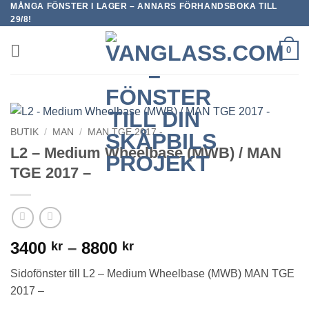
MÅNGA FÖNSTER I LAGER – ANNARS FÖRHANDSBOKA TILL
Skip
29/8!
to
content
0
BUTIK
/
MAN
/
MAN TGE 2017 -
L2 – Medium Wheelbase (MWB) / MAN
TGE 2017 –
Prisintervall:
3400
–
8800
kr
kr
3400 kr
Sidofönster till L2 – Medium Wheelbase (MWB) MAN TGE
till
2017 –
8800 kr