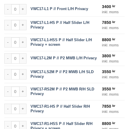
VWC17-L1 P // Front L/H Privacy mängd
3400
kr
VWC17-L1 P // Front L/H Privacy
inkl. moms
VWC17-L1-HS P // Half Slider L/H Privacy mängd
7850
kr
VWC17-L1-HS P // Half Slider L/H
Privacy
inkl. moms
VWC17-L1-HSS P // Half Slider L/H Privacy + screen mängd
8800
kr
VWC17-L1-HSS P // Half Slider L/H
Privacy + screen
inkl. moms
VWC17-L2M P // P2 MWB L/H Privacy mängd
3800
kr
VWC17-L2M P // P2 MWB L/H Privacy
inkl. moms
VWC17-LS2M P // P2 MWB L/H SLD Privacy mängd
3550
kr
VWC17-LS2M P // P2 MWB L/H SLD
Privacy
inkl. moms
VWC17-RS2M P // P2 MWB R/H SLD Privacy mängd
3550
kr
VWC17-RS2M P // P2 MWB R/H SLD
Privacy
inkl. moms
VWC17-R1-HS P // Half Slider R/H Privacy mängd
7850
kr
VWC17-R1-HS P // Half Slider R/H
Privacy
inkl. moms
VWC17-R1-HSS P // Half Slider R/H Privacy + screen mängd
8800
kr
VWC17-R1-HSS P // Half Slider R/H
Privacy + screen
inkl. moms