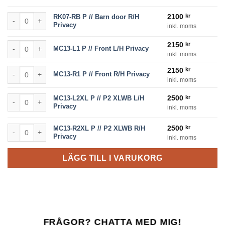
RK07-RB P // Barn door R/H Privacy mängd
2100
kr
RK07-RB P // Barn door R/H
Privacy
inkl. moms
MC13-L1 P // Front L/H Privacy mängd
2150
kr
MC13-L1 P // Front L/H Privacy
inkl. moms
MC13-R1 P // Front R/H Privacy mängd
2150
kr
MC13-R1 P // Front R/H Privacy
inkl. moms
MC13-L2XL P // P2 XLWB L/H Privacy mängd
2500
kr
MC13-L2XL P // P2 XLWB L/H
Privacy
inkl. moms
MC13-R2XL P // P2 XLWB R/H Privacy mängd
2500
kr
MC13-R2XL P // P2 XLWB R/H
Privacy
inkl. moms
LÄGG TILL I VARUKORG
FRÅGOR? CHATTA MED MIG!