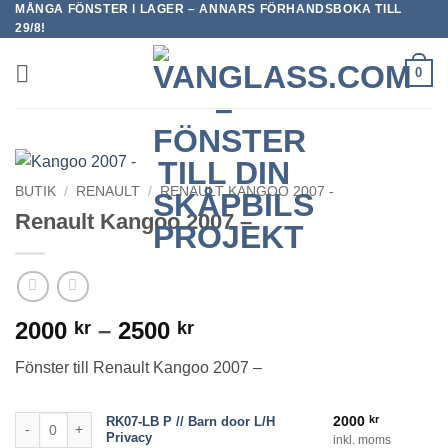
MÅNGA FÖNSTER I LAGER – ANNARS FÖRHANDSBOKA TILL
Skip
29/8!
to
content
0
BUTIK
/
RENAULT
/
RENAULT KANGOO 2007 -
Renault Kangoo 2007 –
Prisintervall:
2000
–
2500
kr
kr
2000 kr
Fönster till Renault Kangoo 2007 –
till
2500 kr
RK07-LB P // Barn door L/H Privacy mängd
2000
kr
RK07-LB P // Barn door L/H
Privacy
inkl. moms