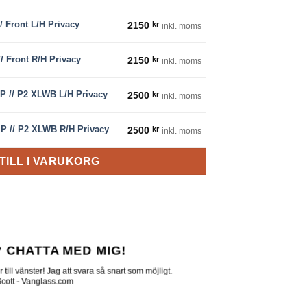
mängd
/ Front L/H Privacy
2150
kr
inkl. moms
mängd
/ Front R/H Privacy
2150
kr
inkl. moms
vacy mängd
P // P2 XLWB L/H Privacy
2500
kr
inkl. moms
vacy mängd
P // P2 XLWB R/H Privacy
2500
kr
inkl. moms
TILL I VARUKORG
 CHATTA MED MIG!
till vänster! Jag att svara så snart som möjligt.
 Scott - Vanglass.com