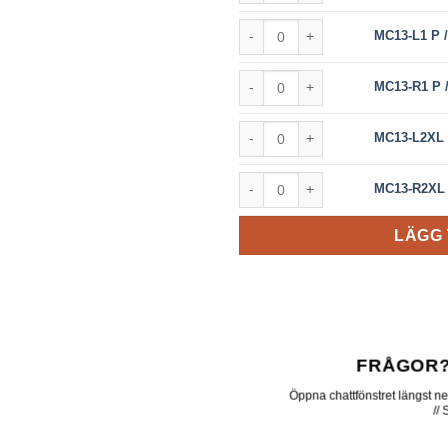
MC13-L1 P // Front L/H Privacy 
MC13-L1 P /
MC13-R1 P // Front R/H Privacy 
MC13-R1 P /
MC13-L2XL P // P2 XLWB L/H Pri
MC13-L2XL 
MC13-R2XL P // P2 XLWB R/H Pri
MC13-R2XL 
LÄGG 
FRÅGOR?
Öppna chattfönstret längst ner 
//