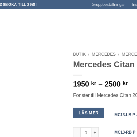
Gruppbeställningar
Ins
SBOKA TILL 29/8!
BUTIK
/
MERCEDES
/
MERCED
Mercedes Citan
Pr
1950
–
2500
kr
kr
19
Fönster till Mercedes Citan 2
till
25
LÄS MER
MC13-LB P /
MC13-RB P // Barn door R/H Priv
MC13-RB P /