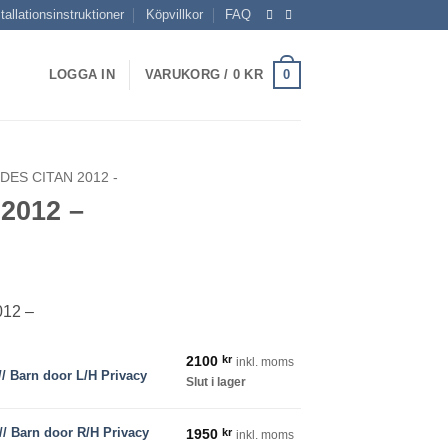
tallationsinstruktioner
Köpvillkor
FAQ
0
LOGGA IN
VARUKORG /
0
KR
ES CITAN 2012 -
 2012 –
isintervall:
50 kr
012 –
00 kr
2100
kr
inkl. moms
/ Barn door L/H Privacy
Slut i lager
acy mängd
/ Barn door R/H Privacy
1950
kr
inkl. moms